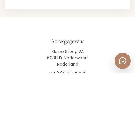
Adresgegevens
Kleine Steeg 2A
6031 NX Nederweert
Nederland
+31 (0)6 34216666
KvK:
54297435
BTW:
NL001802107B92
Snelle links
Favoriete Leveranciers
Plan je perfecte Bruiloft