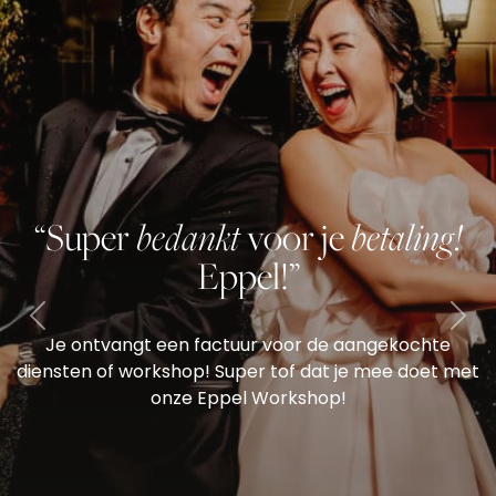
bedankt
betaling!
“Super
voor je
Eppel!”
Previous
Nex
Je ontvangt een factuur voor de aangekochte
diensten of workshop! Super tof dat je mee doet met
onze Eppel Workshop!