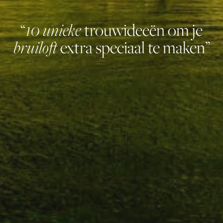
10 unieke
“
trouwideeën om je
bruiloft
extra speciaal te maken”