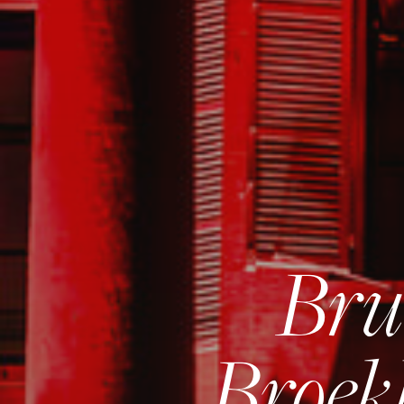
Bru
Broek