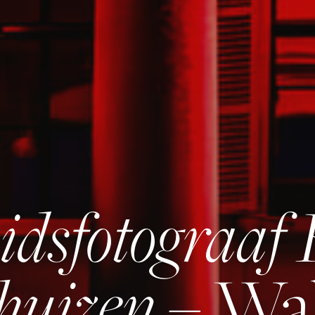
idsfotograaf 
huizen
– Wa