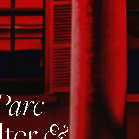
Parc
&
lter