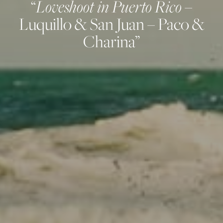
Loveshoot in Puerto Rico
“
–
Luquillo & San Juan – Paco &
Charina”