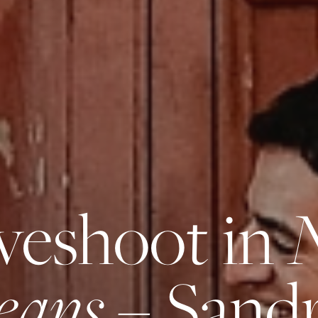
veshoot in
eans
– Sand