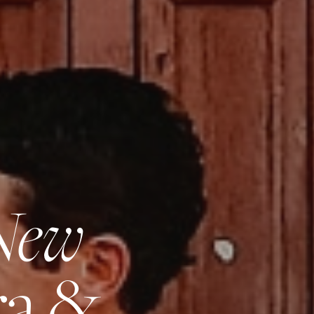
New
ra &