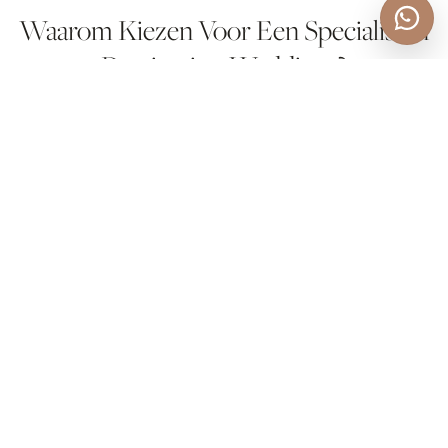
Waarom Kiezen Voor Een Specialist in
Destination Weddings?
Een destination wedding vraagt om meer dan alleen
een goede camera. Het vereist planning, ervaring, en
een oog voor detail. Als ervaren
trouwfotograaf weet
ik hoe ik het beste
uit elke locatie kan halen. Of het nu
gaat om het vinden van het perfecte licht of het
anticiperen op culturele verschillen, ik zorg ervoor
dat je trouwfoto’s net zo adembenemend zijn als de
dag zelf.
Een persoonlijk voorbeeld:
Toen ik de bruiloft van
Sjaak en Amber
in
Castello Campolongo
fotografeerde, wisten we van tevoren dat het in de
bergen snel afkoelt. Met een goede planning en
flexibele tijdlijn hebben we de mooiste golden hour-
foto’s gemaakt, zonder dat het paar of de gasten het