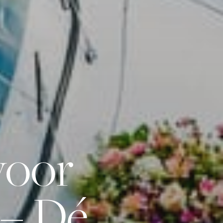
oor
 – Dé