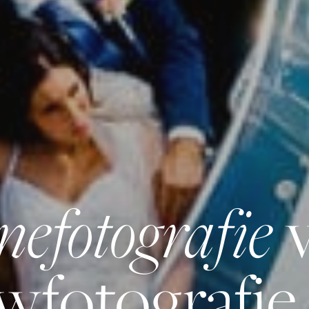
efotografie
v
wfotografie