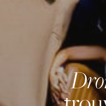
Dron
trou