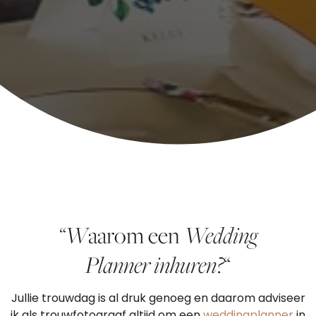
“W
aarom een
Wedding
Planner
inhuren?
“
Jullie trouwdag is al druk genoeg en daarom adviseer
ik als trouwfotograaf altijd om een
weddingplanner
in