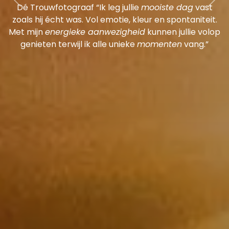
Previous
Nex
Dé Trouwfotograaf “Ik leg jullie
mooiste dag
vast
zoals hij écht was. Vol emotie, kleur en spontaniteit.
Met mijn
energieke aanwezigheid
kunnen jullie volop
genieten terwijl ik alle unieke
momenten
vang.”