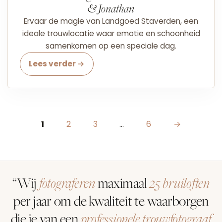
& Jonathan
Ervaar de magie van Landgoed Staverden, een
ideale trouwlocatie waar emotie en schoonheid
samenkomen op een speciale dag.
Lees verder →
Berichten paginering
1
2
3
…
6
→
“Wij
fotograferen
maximaal
25 bruiloften
per jaar om de kwaliteit te waarborgen
die je van een
professionele trouwfotograaf