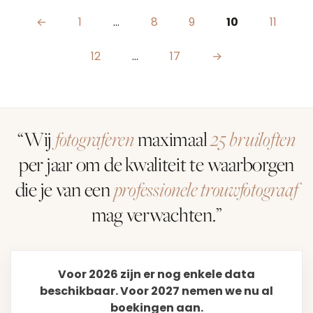
Berichten paginering
←
1
…
8
9
10
11
12
…
17
→
“Wij
fotograferen
maximaal
25 bruiloften
per jaar om de kwaliteit te waarborgen
die je van een
professionele trouwfotograaf
mag verwachten.”
Voor 2026 zijn er nog enkele data
beschikbaar. Voor 2027 nemen we nu al
boekingen aan.