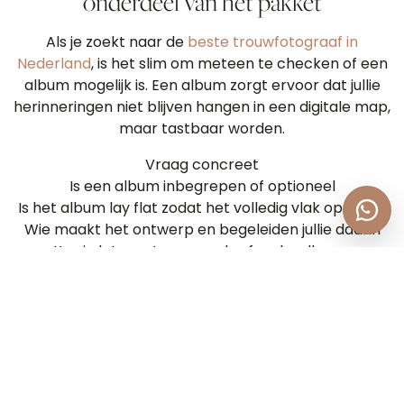
onderdeel van het pakket
Als je zoekt naar de
beste trouwfotograaf in
Nederland
, is het slim om meteen te checken of een
album mogelijk is. Een album zorgt ervoor dat jullie
herinneringen niet blijven hangen in een digitale map,
maar tastbaar worden.
Vraag concreet
Is een album inbegrepen of optioneel
Is het album lay flat zodat het volledig vlak open ligt
Wie maakt het ontwerp en begeleiden jullie daarin
Kun je later extra spreads of ouderalbums
toevoegen
Veelgestelde vragen over de beste
trouwfotograaf in Nederland
Wanneer moet je een trouwfotograaf boeken